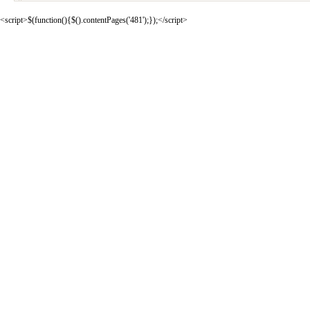
<script>$(function(){$().contentPages('481');});</script>